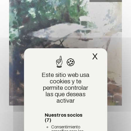
X
Ocultar 
Este sitio web usa
cookies y te
permite controlar
las que deseas
activar
Bastia terrasse
Nuestros socios
(7)
Consentimiento