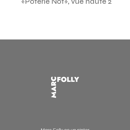
«Poterie Not», vue haute 2