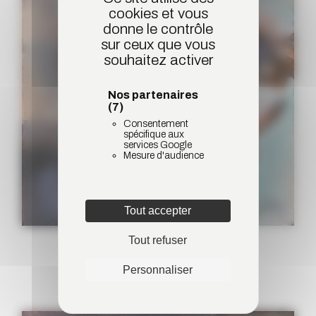
cookies et vous
donne le contrôle
sur ceux que vous
souhaitez activer
Nos partenaires
(7)
Consentement
spécifique aux
services Google
Mesure d'audience
Tout accepter
Tout refuser
Burette huile 1
OEUVRES D'ART
Personnaliser