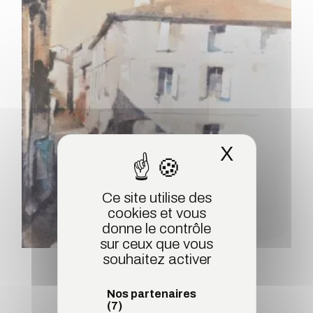
X
Masquer 
Ce site utilise des
cookies et vous
donne le contrôle
sur ceux que vous
souhaitez activer
« Nérac, près du pont »
820,00
€
TTC
Nos partenaires
(7)