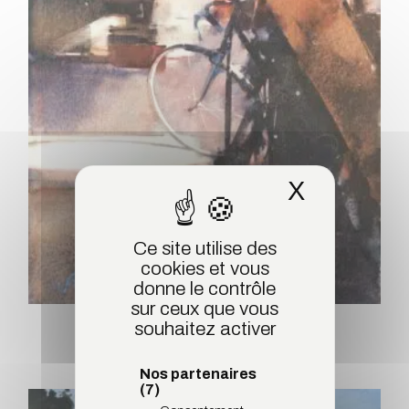
X
Masquer 
Ce site utilise des
cookies et vous
donne le contrôle
sur ceux que vous
souhaitez activer
Le vélo de Jullianges 12
Nos partenaires
(7)