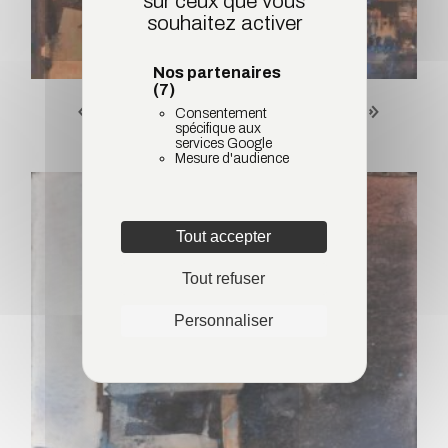
sur ceux que vous
souhaitez activer
Nos partenaires
(7)
« Charpente Chardon 11 »
Consentement
spécifique aux
services Google
Mesure d'audience
Tout accepter
Tout refuser
Personnaliser